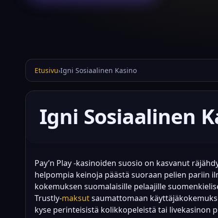
Etusivu
Igni Sosiaalinen Kasino
›
Igni Sosiaalinen K
Pay’n Play -kasinoiden suosio on kasvanut räjähdy
helpompia keinoja päästä suoraan pelien pariin il
kokemuksen suomalaisille pelaajille suomenkielise
Trustly-
maksut
saumattomaan käyttäjäkokemuksee
kyse perinteisistä kolikkopeleistä tai livekasinon 