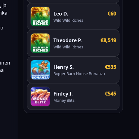
 ja
inka
Leo D.
€60
Wild Wild Riches
ko
Theodore P.
€8,519
Wild Wild Riches
kinen
Henry S.
€535
na
Bigger Barn House Bonanza
Finley I.
€545
Money Blitz