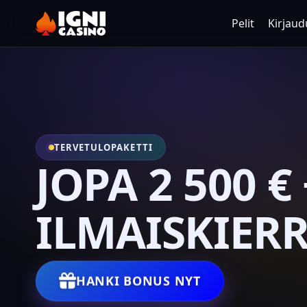
Pelit
Kirjaud
TERVETULOPAKETTI
JOPA 2 500 € 
ILMAISKIER
HANKI BONUS NYT