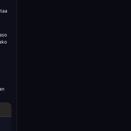
ntaa
taso
jako
an