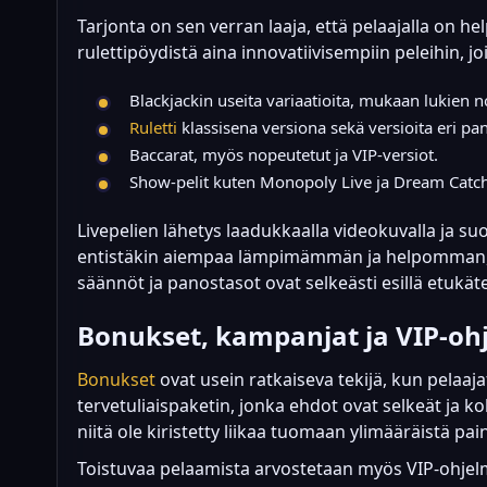
Tarjonta on sen verran laaja, että pelaajalla on h
rulettipöydistä aina innovatiivisempiin peleihin, 
Blackjackin useita variaatioita, mukaan lukien n
Ruletti
klassisena versiona sekä versioita eri pan
Baccarat, myös nopeutetut ja VIP-versiot.
Show-pelit kuten Monopoly Live ja Dream Catch
Livepelien lähetys laadukkaalla videokuvalla ja 
entistäkin aiempaa lämpimämmän ja helpomman, ku
säännöt ja panostasot ovat selkeästi esillä etukäte
Bonukset, kampanjat ja VIP-oh
Bonukset
ovat usein ratkaiseva tekijä, kun pelaaja
tervetuliaispaketin, jonka ehdot ovat selkeät ja ko
niitä ole kiristetty liikaa tuomaan ylimääräistä pain
Toistuvaa pelaamista arvostetaan myös VIP-ohjelmall