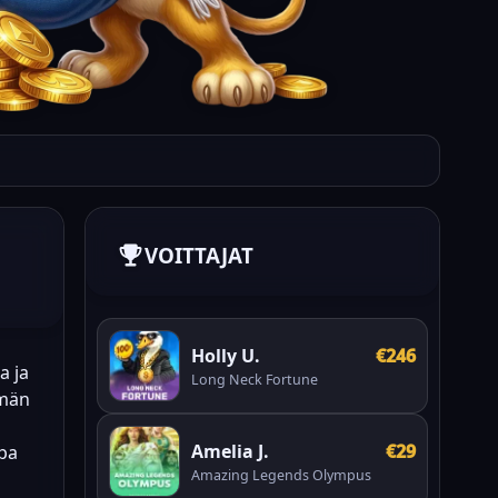
VOITTAJAT
Holly U.
€246
a ja
Long Neck Fortune
ämän
Amelia J.
€29
pa
Amazing Legends Olympus