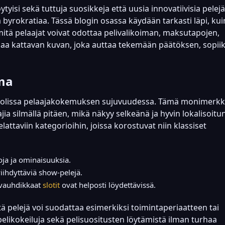
yisi sekä tuttuja suosikkeja että uusia innovatiivisia pelejä,
 byrokratiaa. Tässä blogin osassa käydään tarkasti läpi, ku
tä pelaajat voivat odottaa pelivalikoiman, maksutapojen,
 saa kattavan kuvan, joka auttaa tekemään päätöksen, sopii
ima
sa roolissa pelaajakokemuksen sujuvuudessa. Tämä monimerk
jia silmällä pitäen, mikä näkyy selkeänä ja hyvin lokalisoitu
lattaviin kategorioihin, joissa korostuvat niin klassiset
moja ja ominaisuuksia.
iihdyttäviä show-pelejä.
a vauhdikkaat
slotit
ovat helposti löydettävissä.
ä pelejä voi suodattaa esimerkiksi toimintaperiaatteen tai
elikokeiluja sekä pelisuositusten löytämistä ilman turhaa