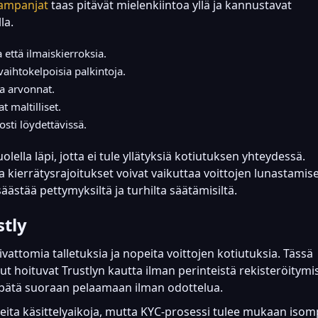
ampanjat
taas pitävät mielenkiintoa yllä ja kannustavat
la.
 että ilmaiskierroksia.
vaihtokelpoisia palkintoja.
a arvonnat.
t maltilliset.
sti löydettävissä.
lella läpi, jotta ei tule yllätyksiä kotiutuksen yhteydessä.
 kierrätysrajoitukset voivat vaikuttaa voittojen lunastamis
äästää pettymyksiltä ja turhilta säätämisiltä.
stly
attomia talletuksia ja nopeita voittojen kotiutuksia. Tässä
sut hoituvat Trustlyn kautta ilman perinteistä rekisteröitymi
 hypätä suoraan pelaamaan ilman odottelua.
opeita käsittelyaikoja, mutta KYC-prosessi tulee mukaan isom