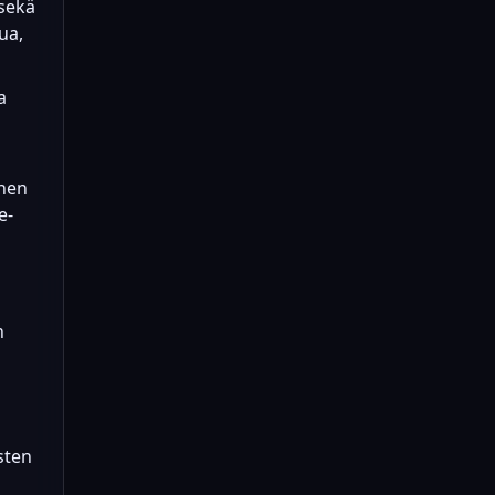
 sekä
ua,
a
inen
e-
n
sten