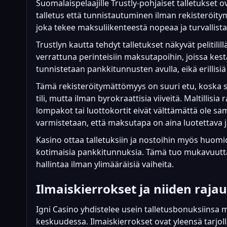
Suomalaispelaajille Trustly-pohjaiset talletukset o
talletus että tunnistautuminen ilman rekisteröitym
joka tekee maksuliikenteestä nopeaa ja turvallista
Trustlyn kautta tehdyt talletukset näkyvät pelitili
verrattuna perinteisiin maksutapoihin, joissa kes
tunnistetaan pankkitunnusten avulla, eikä erillisiä
Tämä rekisteröitymättömyys on suuri etu, koska s
tili, mutta ilman byrokraattisia viiveitä. Maltillisia
lompakot tai luottokortit eivät välttämättä ole sam
varmistetaan, että maksutapa on aina luotettava ja
Kasino ottaa talletuksiin ja nostoihin myös huomio
kotimaisia pankkitunnuksia. Tämä tuo mukavuutta e
hallintaa ilman ylimääräisiä vaiheita.
Ilmaiskierrokset ja niiden raja
Igni Casino yhdistelee usein talletusbonuksiinsa m
keskuudessa. Ilmaiskierrokset ovat yleensä tarjol