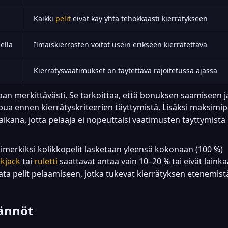
Kaikki
pelit
eivät käy yhtä tehokkaasti kierrätykseen
ella
Ilmaiskierrosten voitot usein erikseen kierrätettävä
Kierrätysvaatimukset on täytettävä rajoitetussa ajassa
aan merkittävästi. Se tarkoittaa, että bonuksen saamiseen j
oppua ennen kierrätyskriteerien täyttymistä. Lisäksi maksimi
ikana, jotta pelaaja ei nopeuttaisi vaatimusten täyttymistä
simerkiksi kolikkopelit lasketaan yleensä kokonaan (100 %)
ckjack
tai
ruletti
saattavat antaa vain 10–20 % tai eivät laink
ta pelit pelaamiseen, jotka tukevat kierrätyksen etenemist
tännöt