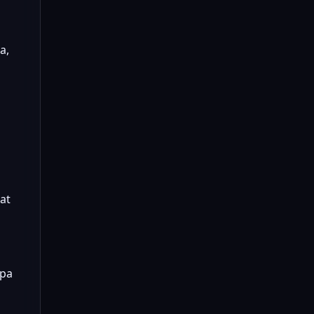
a,
vat
apa