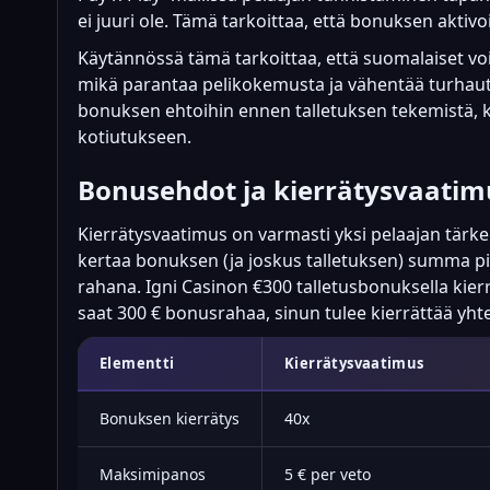
ei juuri ole. Tämä tarkoittaa, että bonuksen aktivoi
Käytännössä tämä tarkoittaa, että suomalaiset voiv
mikä parantaa pelikokemusta ja vähentää turhau
bonuksen ehtoihin ennen talletuksen tekemistä, 
kotiutukseen.
Bonusehdot ja kierrätysvaati
Kierrätysvaatimus on varmasti yksi pelaajan tärke
kertaa bonuksen (ja joskus talletuksen) summa pitä
rahana. Igni Casinon €300 talletusbonuksella kierr
saat 300 € bonusrahaa, sinun tulee kierrättää yhte
Elementti
Kierrätysvaatimus
Bonuksen kierrätys
40x
Maksimipanos
5 € per veto