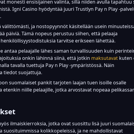
vat monesti ensisijainen valinta, sillä niiden avulla tapahtuu
istä. Igni Casino hyödyntää juuri Trustlyn Pay n Play -palvel
.
llä välittömästi, ja nostopyynnöt käsitellään usein minuuteiss
tää päiviä. Tämä nopeus perustuu siihen, että pelaaja
 henkilöllisyystodistuksia tarvitse erikseen lähettää.
e antaa pelaajalle lähes saman turvallisuuden kuin perinte
 rajoituksia onkin lähinnä siinä, että jotkin
maksutavat
kuten 
alla tavalla tuettuja Pay n Play -ympäristössä. Näin
 tiedot suojattuja.
on suomalaiset pankit tarjoten laajan tuen isoille osalle
tenkin niille pelaajille, jotka arvostavat nopeaa pelikassa
ukset
yös ilmaiskierroksia, jotka ovat suosittu lisä juuri suomalai
la suosituimmissa kolikkopeleissä, ja ne mahdollistavat