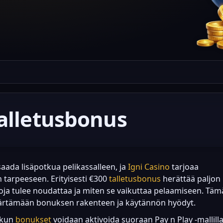
Talletusbonus
saada lisäpotkua pelikassalleen, ja
Igni Casino
tarjoaa
n tarpeeseen. Erityisesti €300
talletusbonus
herättää paljon
toja tulee noudattaa ja miten se vaikuttaa pelaamiseen. Täm
mmärtämään bonuksen rakenteen ja käytännön hyödyt.
 kun
bonukset
voidaan aktivoida suoraan Pay n Play -mallill