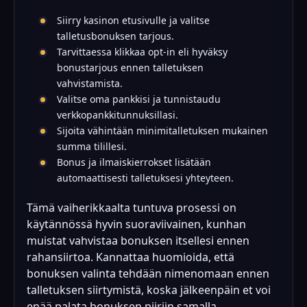
Siirry kasinon etusivulle ja valitse
talletusbonuksen tarjous.
Tarvittaessa klikkaa opt-in eli hyväksy
bonustarjous ennen talletuksen
vahvistamista.
Valitse oma pankkisi ja tunnistaudu
verkkopankkitunnuksillasi.
Sijoita vähintään minimitalletuksen mukainen
summa tilillesi.
Bonus ja ilmaiskierrokset lisätään
automaattisesti talletuksesi yhteyteen.
Tämä vaiherikkaalta tuntuva prosessi on
käytännössä hyvin suoraviivainen, kunhan
muistat vahvistaa bonuksen itsellesi ennen
rahansiirtoa. Kannattaa huomioida, että
bonuksen valinta tehdään nimenomaan ennen
talletuksen siirtymistä, koska jälkeenpäin et voi
enää palata bonuksen piiriin samalla