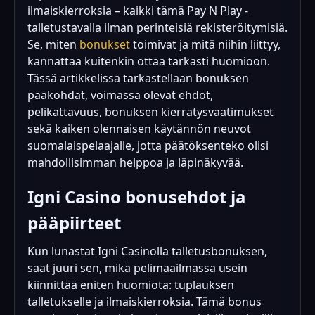
ilmaiskierroksia – kaikki tämä Pay N Play -
talletustavalla ilman perinteisiä rekisteröitymisiä.
Se, miten
bonukset
toimivat ja mitä niihin liittyy,
kannattaa kuitenkin ottaa tarkasti huomioon.
Tässä artikkelissa tarkastellaan bonuksen
pääkohdat, voimassa olevat ehdot,
pelikattavuus, bonuksen kierrätysvaatimukset
sekä kaiken olennaisen käytännön neuvot
suomalaispelaajalle, jotta päätöksenteko olisi
mahdollisimman helppoa ja läpinäkyvää.
Igni Casino bonusehdot ja
pääpiirteet
Kun lunastat Igni Casinolla talletusbonuksen,
saat juuri sen, mikä pelimaailmassa usein
kiinnittää eniten huomiota: tuplauksen
talletukselle ja ilmaiskierroksia. Tämä bonus