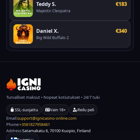
Teddy S.
€183
Majestic Cleopatra
Daniel X.
€340
Big Wild Buffalo 2
Turvalliset maksut • Nopeat kotiutukset • 24/7 tuki
Suomi
SSL-suojattu
Vain 18+
Reilu peli
Svenska
Email:
support@ignicasino-online.com
Phone:
+3581827958461
English
Address:
Satamakatu 6, 70100 Kuopio, Finland
Suomi