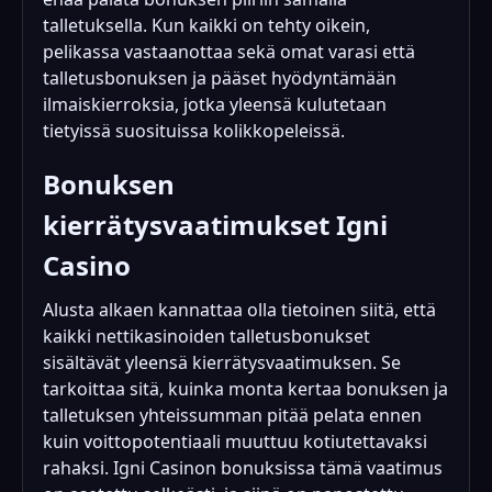
talletuksella. Kun kaikki on tehty oikein,
pelikassa vastaanottaa sekä omat varasi että
talletusbonuksen ja pääset hyödyntämään
ilmaiskierroksia, jotka yleensä kulutetaan
tietyissä suosituissa kolikkopeleissä.
Bonuksen
kierrätysvaatimukset Igni
Casino
Alusta alkaen kannattaa olla tietoinen siitä, että
kaikki nettikasinoiden talletusbonukset
sisältävät yleensä kierrätysvaatimuksen. Se
tarkoittaa sitä, kuinka monta kertaa bonuksen ja
talletuksen yhteissumman pitää pelata ennen
kuin voittopotentiaali muuttuu kotiutettavaksi
rahaksi. Igni Casinon bonuksissa tämä vaatimus