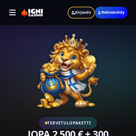
Kirjaudu
Rekisteröidy
Valikko
Pelit
Kirjaudu
Rekisteröinti
Sovellus
Kotiutus
Bonukset
TERVETULOPAKETTI
JOPA 2 500 € + 300