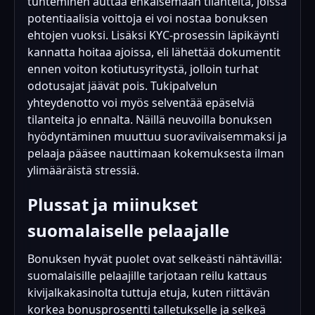
tunteminen auttaa ehkäisemään tilanteita, joissa
potentiaalisia voittoja ei voi nostaa bonuksen
ehtojen vuoksi. Lisäksi KYC-prosessin läpikäynti
kannatta hoitaa ajoissa, eli lähettää dokumentit
ennen voiton kotiutusyritystä, jolloin turhat
odotusajat jäävät pois. Tukipalvelun
yhteydenotto voi myös selventää epäselviä
tilanteita jo ennalta. Näillä neuvoilla bonuksen
hyödyntäminen muuttuu suoraviivaisemmaksi ja
pelaaja pääsee nauttimaan kokemuksesta ilman
ylimääräistä stressiä.
Plussat ja miinukset
suomalaiselle pelaajalle
Bonuksen hyvät puolet ovat selkeästi nähtävillä:
suomalaisille pelaajille tarjotaan reilu kattaus
kivijalkakasinolta tuttuja etuja, kuten riittävän
korkea bonusprosentti talletukselle ja selkeä