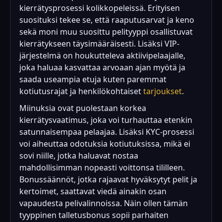
kierrätysprosessi kolikkopeleissä. Erityisen
suosituksi tekee se, että raaputusarvat ja keno
sekä moni muu suosittu pelityyppi osallistuvat
kierrätykseen täysimääräisesti. Lisäksi VIP-
järjestelmä on houkutteleva aktiivipelaajalle,
joka haluaa kasvattaa arvoaan ajan myötä ja
saada useampia etuja kuten paremmat
kotiutusrajat ja henkilökohtaiset
tarjoukset
.
Miinuksia ovat puolestaan korkea
kierrätysvaatimus, joka voi turhauttaa etenkin
satunnaisempaa pelaajaa. Lisäksi KYC-prosessi
voi aiheuttaa odotuksia kotiutuksissa, mikä ei
sovi niille, jotka haluavat nostaa
mahdollisimman nopeasti voittonsa tililleen.
Bonussäännöt, jotka rajaavat hyväksytyt pelit ja
kertoimet, saattavat viedä ainakin osan
vapaudesta pelivalinnoissa. Näin ollen tämän
tyyppinen talletusbonus sopii parhaiten