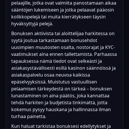
pelaajille, jotka ovat valmiita panostamaan aikaa
sääntöjen lukemiseen ja jotka pelaavat pääosin
kolikkopelejä tai muita kierrätykseen täysin
hyväksyttyjä pelejä.
Bonuksen aktiivista tai aloittelijaa harkitessa on
syytä joutua tarkastamaan bonusehdot
uusimpien muutosten osalta, nostorajat ja KYC-
vaatimukset aina ennen tallettamista. Parhaassa
tapauksessa nämä tiedot ovat selkeästi ja
asiakasystävällisesti esillä kasinon säännöissä ja
asiakaspalvelu osaa neuvoa kaikissa
epäselvyyksissä. Muistutus vastuullisen
pelaamisen tärkeydestä on tärkeä – bonuksen
lunastaminen on aina päätös, joka kannattaa
tehdä harkiten ja budjetista tinkimättä, jotta
kokemus pysyy hauskana ja hallinnassa ilman
turhaa painetta.
Kun haluat tarkistaa bonuksesi edellytykset ja