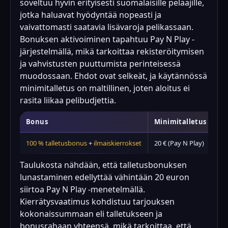
soveltuu hyvin erityisesti suomalaisille pelaajille,
jotka haluavat hyödyntää nopeasti ja
vaivattomasti saatavia lisävaroja pelikassaan.
Bonuksen aktivoiminen tapahtuu Pay N Play -
järjestelmällä, mikä tarkoittaa rekisteröitymisen
ja vahvistusten puuttumista perinteisessä
muodossaan. Ehdot ovat selkeät, ja käytännössä
minimitalletus on maltillinen, joten aloitus ei
rasita liikaa pelibudjettia.
Bonus
Minimitalletus
Ki
100 % talletusbonus
+
ilmaiskierrokset
20 € (Pay N Play)
40
Taulukosta nähdään, että talletusbonuksen
lunastaminen edellyttää vähintään 20 euron
siirtoa Pay N Play -menetelmällä.
Kierrätysvaatimus kohdistuu tarjouksen
kokonaissummaan eli talletukseen ja
bonusrahaan yhteensä, mikä tarkoittaa, että