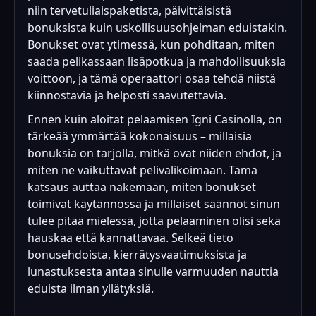
niin tervetuliaispaketista, päivittäisistä
bonuksista kuin uskollisuusohjelman eduistakin.
Bonukset ovat ytimessä, kun pohditaan, miten
saada pelikassaan lisäpotkua ja mahdollisuuksia
voittoon, ja tämä operaattori osaa tehdä niistä
kiinnostavia ja helposti saavutettavia.
Ennen kuin aloitat pelaamisen Igni Casinolla, on
tärkeää ymmärtää kokonaisuus – millaisia
bonuksia on tarjolla, mitkä ovat niiden ehdot, ja
miten ne vaikuttavat pelivalikoimaan. Tämä
katsaus auttaa näkemään, miten bonukset
toimivat käytännössä ja millaiset säännöt sinun
tulee pitää mielessä, jotta pelaaminen olisi sekä
hauskaa että kannattavaa. Selkeä tieto
bonusehdoista, kierrätysvaatimuksista ja
lunastuksesta antaa sinulle varmuuden nauttia
eduista ilman yllätyksiä.