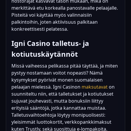
nostorajat kasvavat tason mukaan, mikä on
merkittävä etu korkealla panostavalle pelaajalle.
Pisteitä voi käyttää myös valinnaisiin
palkintoihin, joten aktiivisuus palkitaan
konkreettisesti pelatessa.
Igni Casino talletus- ja
kotiutuskäytännöt
Missä vaiheessa pelikassa pitää täyttää, ja miten
pystyy nostamaan voitot nopeasti? Nämä
kysymykset pyörivät monen suomalaisen
pelaajan mielessä. Igni Casinon
maksutavat
on
suunniteltu niin, että talletukset ja kotiutukset
sujuvat jouhevasti, mutta bonuksiin liittyy
erityisiä sääntöjä, jotka kannattaa muistaa.
Talletusvaihtoehtoja löytyy monipuolisesti:
yleisimmät luottokortit, verkkopankkimaksut
kuten Trustly, sekä suosittuja e-lompakoita.