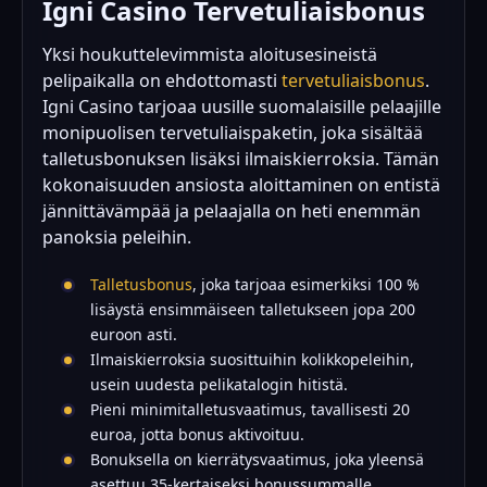
Igni Casino Tervetuliaisbonus
Yksi houkuttelevimmista aloitusesineistä
pelipaikalla on ehdottomasti
tervetuliaisbonus
.
Igni Casino tarjoaa uusille suomalaisille pelaajille
monipuolisen tervetuliaispaketin, joka sisältää
talletusbonuksen lisäksi ilmaiskierroksia. Tämän
kokonaisuuden ansiosta aloittaminen on entistä
jännittävämpää ja pelaajalla on heti enemmän
panoksia peleihin.
Talletusbonus
, joka tarjoaa esimerkiksi 100 %
lisäystä ensimmäiseen talletukseen jopa 200
euroon asti.
Ilmaiskierroksia suosittuihin kolikkopeleihin,
usein uudesta pelikatalogin hitistä.
Pieni minimitalletusvaatimus, tavallisesti 20
euroa, jotta bonus aktivoituu.
Bonuksella on kierrätysvaatimus, joka yleensä
asettuu 35-kertaiseksi bonussummalle.