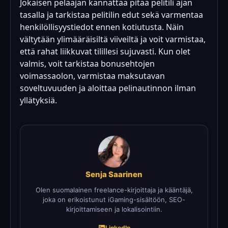
Jokaisen pelaajan kannattaa pitää pelitili ajan
tasalla ja tarkistaa pelitilin edut sekä varmentaa
henkilöllisyystiedot ennen kotiutusta. Näin
vältytään ylimääräisiltä viiveiltä ja voit varmistaa,
että rahat liikkuvat tilillesi sujuvasti. Kun olet
valmis, voit tarkistaa bonusehtojen
voimassaolon, varmistaa maksutavan
soveltuvuuden ja aloittaa pelinautinnon ilman
yllätyksiä.
Senja Saarinen
Olen suomalainen freelance-kirjoittaja ja kääntäjä,
joka on erikoistunut iGaming-sisältöön, SEO-
kirjoittamiseen ja lokalisointiin.
LinkedIn