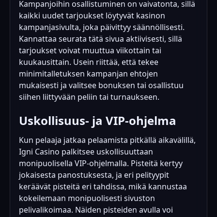
Kampanjoihin osallistuminen on vaivatonta, sillä
kaikki uudet tarjoukset löytyvät kasinon
kampanjasivulta, joka päivittyy säännöllisesti.
Kannattaa seurata tätä sivua aktiivisesti, sillä
tarjoukset voivat muuttua viikottain tai
kuukausittain. Usein riittää, että tekee
minimitalletuksen kampanjan ehtojen
mukaisesti ja valitsee bonuksen tai osallistuu
siihen liittyvään peliin tai turnaukseen.
Uskollisuus- ja VIP-ohjelma
Kun pelaaja jatkaa pelaamista pitkällä aikavälillä,
Igni Casino palkitsee uskollisuuttaan
monipuolisella VIP-ohjelmalla. Pisteitä kertyy
jokaisesta panostuksesta, ja eri pelityypit
keräävät pisteitä eri tahdissa, mikä kannustaa
kokeilemaan monipuolisesti sivuston
pelivalikoimaa. Näiden pisteiden avulla voi