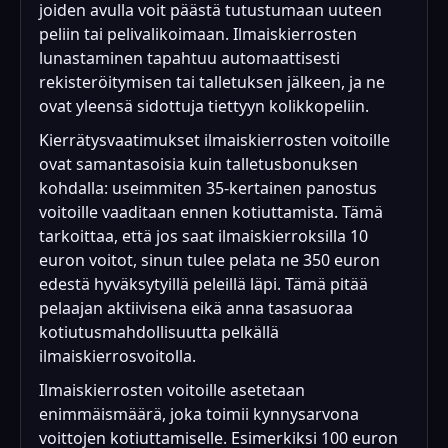
joiden avulla voit päästä tutustumaan uuteen
peliin tai pelivalikoimaan. Ilmaiskierrosten
lunastaminen tapahtuu automaattisesti
rekisteröitymisen tai talletuksen jälkeen, ja ne
ovat yleensä sidottuja tiettyyn kolikkopeliin.
Kierrätysvaatimukset ilmaiskierrosten voitoille
ovat samantasoisia kuin talletusbonuksen
kohdalla: useimmiten 35-kertainen panostus
voitoille vaaditaan ennen kotiuttamista. Tämä
tarkoittaa, että jos saat ilmaiskierroksilla 10
euron voitot, sinun tulee pelata ne 350 euron
edestä hyväksytyillä peleillä läpi. Tämä pitää
pelaajan aktiivisena eikä anna tasasuoraa
kotiutusmahdollisuutta pelkällä
ilmaiskierrosvoitolla.
Ilmaiskierrosten voitoille asetetaan
enimmäismäärä, joka toimii kynnysarvona
voittojen kotiuttamiselle. Esimerkiksi 100 euron