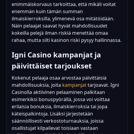
enimmäiskorvaus tarkoittaa, että mikäli voitat
enemmän kuin tämän summan
ilmaiskierroksilla, ylimenevä osa mitätöidään.
Näin pelaajat saavat hyvät mahdollisuudet
kokeilla pelejä ilman riskiä menettää omaa
rahaa, mutta silti kasinon riski pysyy hallinnassa.
Igni Casino kampanjat ja
päivittäiset tarjoukset
Kokenut pelaaja osaa arvostaa päivittäisiä
mahdollisuuksia, joita
kampanjat
tarjoavat. Igni
Casinolla aktiivinen pelaaminen palkitaan
esimerkiksi bonuspyörällä, jossa voi voittaa
erilaisia bonuksia, ilmaiskierroksia tai jopa
käteispalkintoja. Lisäksi järjestetään
säännöllisesti verkostoturnauksia, joissa
osallistujat kilpailevat toisiaan vastaan