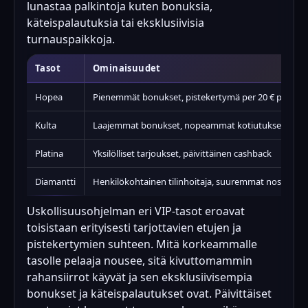
lunastaa palkintoja kuten bonuksia,
käteispalautuksia tai eksklusiivisia
turnauspaikkoja.
Tasot
Ominaisuudet
Hopea
Pienemmät bonukset, pistekertymä per 20 € pelattu
Kulta
Laajemmat bonukset, nopeammat kotiutukset
Platina
Yksilölliset tarjoukset, päivittäinen cashback
Diamantti
Henkilökohtainen tilinhoitaja, suuremmat nostoraja
Uskollisuusohjelman eri VIP-tasot eroavat
toisistaan erityisesti tarjottavien etujen ja
pistekertymien suhteen. Mitä korkeammalle
tasolle pelaaja nousee, sitä kivuttomammin
rahansiirrot käyvät ja sen eksklusiivisempia
bonukset ja käteispalautukset ovat. Päivittäiset