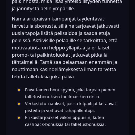
palkinnosta, mikä lisää yhteisöllisyyden tunnetta
ja jännitystä pelin ympärille.
Nämä arkipäivän kampanjat täydentävät
tervetuliaisbonusta, sillä ne tarjoavat jatkuvasti
uusia tapoja lisätä pelisaldoa ja saada etuja
peleissä. Aktiivisille pelaajille se tarkoittaa, että
motivaatiota on helppo ylläpitää ja erilaiset
promo- tai palkintoluokat jatkuvat pitkällä
tähtäimellä. Tämä saa pelaamaan enemmän ja
nauttimaan kasinoelämyksestä ilman tarvetta
tehdä talletuksia joka päivä.
Päivittäinen bonuspyörä, joka tarjoaa pienen
talletusbonuksen tai ilmaiskierroksia.
Verkostoturnaukset, joissa kilpailijat keräävät
pisteitä ja voittavat rahapalkintoja.
Erikoistarjoukset viikonloppuisin, kuten
cashback-bonuksia tai talletusbonuksia.