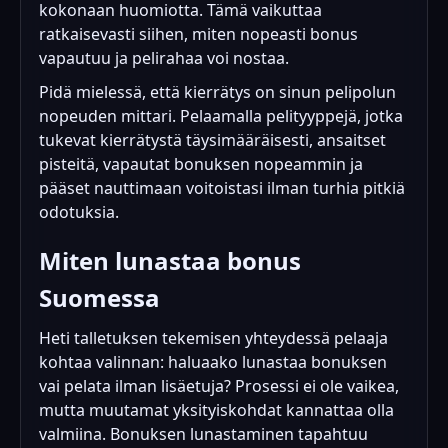
kokonaan huomiotta. Tämä vaikuttaa
ratkaisevasti siihen, miten nopeasti bonus
vapautuu ja pelirahaa voi nostaa.
Pidä mielessä, että kierrätys on sinun pelipolun
nopeuden mittari. Pelaamalla pelityyppejä, jotka
tukevat kierrätystä täysimääräisesti, ansaitset
pisteitä, vapautat bonuksen nopeammin ja
pääset nauttimaan voitoistasi ilman turhia pitkiä
odotuksia.
Miten lunastaa bonus
Suomessa
Heti talletuksen tekemisen yhteydessä pelaaja
kohtaa valinnan: haluaako lunastaa bonuksen
vai pelata ilman lisäetuja? Prosessi ei ole vaikea,
mutta muutamat yksityiskohdat kannattaa olla
valmiina. Bonuksen lunastaminen tapahtuu