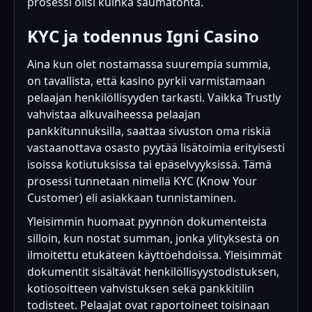
prosessi olisi kuinka saumatonta.
KYC ja todennus Igni Casino
Aina kun olet nostamassa suurempia summia,
on tavallista, että kasino pyrkii varmistamaan
pelaajan henkilöllisyyden tarkasti. Vaikka Trustly
vahvistaa alkuvaiheessa pelaajan
pankkitunnuksilla, saattaa sivuston oma riskiä
vastaanottava osasto pyytää lisätoimia erityisesti
isoissa kotiutuksissa tai epäselvyyksissä. Tämä
prosessi tunnetaan nimellä KYC (Know Your
Customer) eli asiakkaan tunnistaminen.
Yleisimmin huomaat pyynnön dokumenteista
silloin, kun nostat summan, jonka ylityksestä on
ilmoitettu etukäteen käyttöehdoissa. Yleisimmät
dokumentit sisältävät henkilöllisyystodistuksen,
kotiosoitteen vahvistuksen sekä pankkitilin
todisteet. Pelaajat ovat raportoineet toisinaan