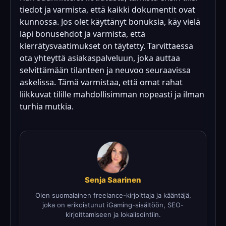
tiedot ja varmista, että kaikki dokumentit ovat
kunnossa. Jos olet käyttänyt bonuksia, käy vielä
läpi bonusehdot ja varmista, että
kierrätysvaatimukset on täytetty. Tarvittaessa
ota yhteyttä asiakaspalveluun, joka auttaa
selvittämään tilanteen ja neuvoo seuraavissa
askelissa. Tämä varmistaa, että omat rahat
liikkuvat tilille mahdollisimman nopeasti ja ilman
turhia mutkia.
Senja Saarinen
Olen suomalainen freelance-kirjoittaja ja kääntäjä,
joka on erikoistunut iGaming-sisältöön, SEO-
kirjoittamiseen ja lokalisointiin.