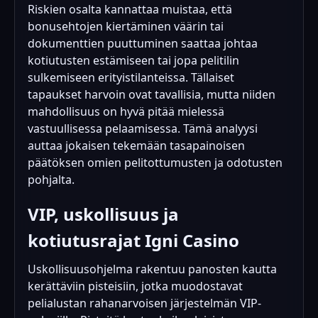
Riskien osalta kannattaa muistaa, että
bonusehtojen kiertäminen väärin tai
dokumenttien puuttuminen saattaa johtaa
kotiutusten estämiseen tai jopa pelitilin
sulkemiseen erityistilanteissa. Tällaiset
tapaukset harvoin ovat tavallisia, mutta niiden
mahdollisuus on hyvä pitää mielessä
vastuullisessa pelaamisessa. Tämä analyysi
auttaa jokaisen tekemään tasapainoisen
päätöksen omien pelitottumusten ja odotusten
pohjalta.
VIP, uskollisuus ja
kotiutusrajat Igni Casino
Uskollisuusohjelma rakentuu panosten kautta
kerättäviin pisteisiin, jotka muodostavat
pelialustan rahanarvoisen järjestelmän VIP-