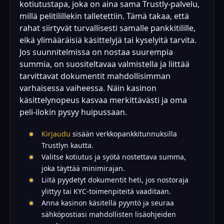
kotiutustapa, joka on aina sama Trustly-palvelu,
millä pelitilillekin talletettiin. Tämä takaa, että
rahat siirtyvät turvallisesti samalle pankkitilille,
eikä ylimääräisiä käsittelyjä tai kyselyitä tarvita.
Jos suunnitelmissa on nostaa suurempia
summia, on suositeltavaa valmistella ja liittää
tarvittavat dokumentit mahdollisimman
varhaisessa vaiheessa. Näin kasinon
käsittelynopeus kasvaa merkittävästi ja oma
peli-ilokin pysyy huipussaan.
Kirjaudu
sisään verkkopankkitunnuksilla
Trustlyn kautta.
Valitse kotiutus ja syötä nostettava summa,
joka täyttää minimirajan.
Liitä pyydetyt dokumentit heti, jos nostoraja
ylittyy tai KYC-toimenpiteitä vaaditaan.
Anna kasinon käsitellä pyyntö ja seuraa
sähköpostiasi mahdollisten lisäohjeiden