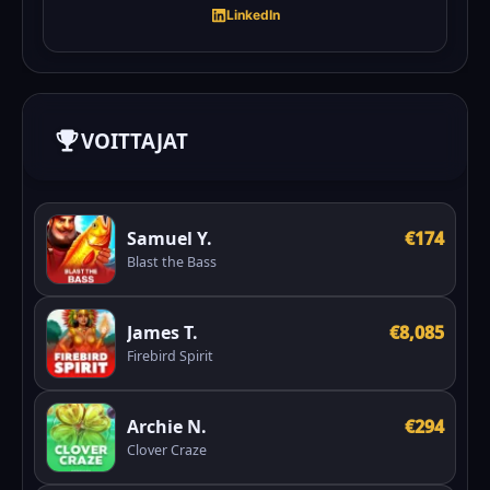
LinkedIn
VOITTAJAT
Samuel Y.
€174
Blast the Bass
James T.
€8,085
Firebird Spirit
Archie N.
€294
Clover Craze