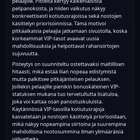
pelaajille. Pisteitä kertyy kaikenlaisista
pelipanoksista, ja niiden vaikutus näkyy
konkreettisesti kotiutusrajoissa sekä nostojen
käsittelyn priorisoinnissa. Tämä motivoi
pitkäaikaisia pelaajia jatkamaan sivustolla, koska
korkeammat VIP-tasot avaavat uusia
mahdollisuuksia ja helpottavat rahansiirtojen
sujuvuutta.
Pisteytys on suunniteltu ostettavaksi maltillisen
hitaasti, mikä estää liian nopeaa edistymistä
mutta palkitsee pitkäjänteisen pelauksen.
Joillekin pelaajille pienikin bonuskäteinen VIP-
statuksen mukana tuo tervetullutta lisätuloa,
joka voi kattaa osan panostuskuluista.
Käytännössä VIP-tasoilla kotiutusrajoja
kasvatetaan ja nostojen käsittelyä priorisoidaan,
mikä näkyy nopeampina siirtoina ja suurempina
mahdollisina nostosummina ilman ylimääräisiä
välivaiheita.