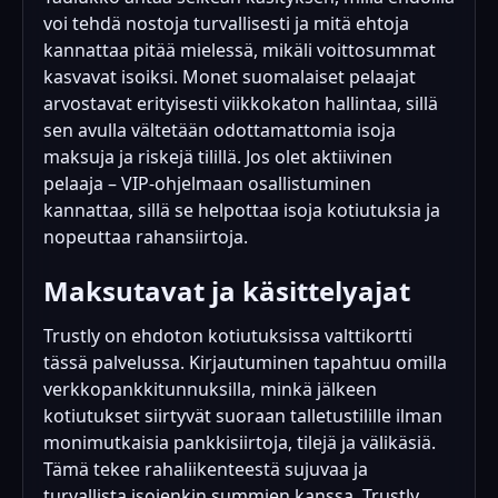
voi tehdä nostoja turvallisesti ja mitä ehtoja
kannattaa pitää mielessä, mikäli voittosummat
kasvavat isoiksi. Monet suomalaiset pelaajat
arvostavat erityisesti viikkokaton hallintaa, sillä
sen avulla vältetään odottamattomia isoja
maksuja ja riskejä tilillä. Jos olet aktiivinen
pelaaja – VIP-ohjelmaan osallistuminen
kannattaa, sillä se helpottaa isoja kotiutuksia ja
nopeuttaa rahansiirtoja.
Maksutavat ja käsittelyajat
Trustly on ehdoton kotiutuksissa valttikortti
tässä palvelussa. Kirjautuminen tapahtuu omilla
verkkopankkitunnuksilla, minkä jälkeen
kotiutukset siirtyvät suoraan talletustilille ilman
monimutkaisia pankkisiirtoja, tilejä ja välikäsiä.
Tämä tekee rahaliikenteestä sujuvaa ja
turvallista isojenkin summien kanssa. Trustly