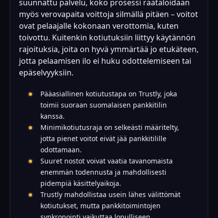
suunnattu palvelu, koko prosessi räätälöidään
myös verovapaita voittoja silmällä pitäen – voitot
ovat pelaajalle kokonaan verottomia, kuten
toivottu. Kuitenkin kotiutuksiin liittyy käytännön
rajoituksia, joita on hyvä ymmärtää jo etukäteen,
jotta pelaamisen ilo ei huku odottelemiseen tai
epäselvyyksiin.
Pääasiallinen kotiutustapa on Trustly, joka
toimii suoraan suomalaisen pankkitilin
kanssa.
Minimikotiutusraja on selkeästi määritelty,
jotta pienet voitot eivät jää pankkitilille
odottamaan.
Suuret nostot voivat vaatia tavanomaista
enemmän todennusta ja mahdollisesti
pidempiä käsittelyaikoja.
Trustly mahdollistaa usein lähes välittömät
kotiutukset, mutta pankkitoimintojen
synkronointi vaikuttaa lopulliseen