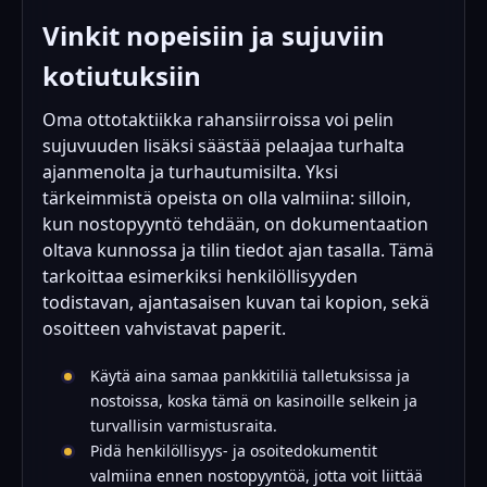
Vinkit nopeisiin ja sujuviin
kotiutuksiin
Oma ottotaktiikka rahansiirroissa voi pelin
sujuvuuden lisäksi säästää pelaajaa turhalta
ajanmenolta ja turhautumisilta. Yksi
tärkeimmistä opeista on olla valmiina: silloin,
kun nostopyyntö tehdään, on dokumentaation
oltava kunnossa ja tilin tiedot ajan tasalla. Tämä
tarkoittaa esimerkiksi henkilöllisyyden
todistavan, ajantasaisen kuvan tai kopion, sekä
osoitteen vahvistavat paperit.
Käytä aina samaa pankkitiliä talletuksissa ja
nostoissa, koska tämä on kasinoille selkein ja
turvallisin varmistusraita.
Pidä henkilöllisyys- ja osoitedokumentit
valmiina ennen nostopyyntöä, jotta voit liittää