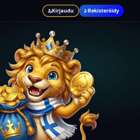
Kirjaudu
Rekisteröidy