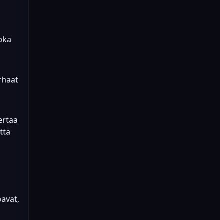
joka
arhaat
ertaa
ttä
oavat,