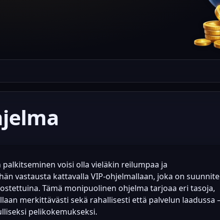
hjelma
palkitseminen voisi olla vieläkin reilumpaa ja
ähän vastausta kattavalla VIP-ohjelmallaan, joka on suunnite
rvostettuina. Tämä monipuolinen ohjelma tarjoaa eri tasoja,
laan merkittävästi sekä rahallisesti että palvelun laadussa 
lliseksi pelikokemukseksi.