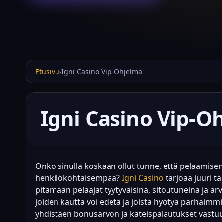
Etusivu
Igni Casino Vip-Ohjelma
›
Igni Casino Vip-O
Onko sinulla koskaan ollut tunne, että pelaamisen 
henkilökohtaisempaa?
Igni Casino
tarjoaa juuri t
pitämään pelaajat tyytyväisinä, sitoutuneina ja a
joiden kautta voi edetä ja joista hyötyä parhaimmil
yhdistäen bonusarvon ja käteispalautukset vastuu