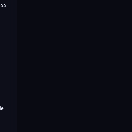
soa
le