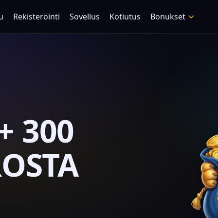
u
Rekisteröinti
Sovellus
Kotiutus
Bonukset
+ 300
ROSTA