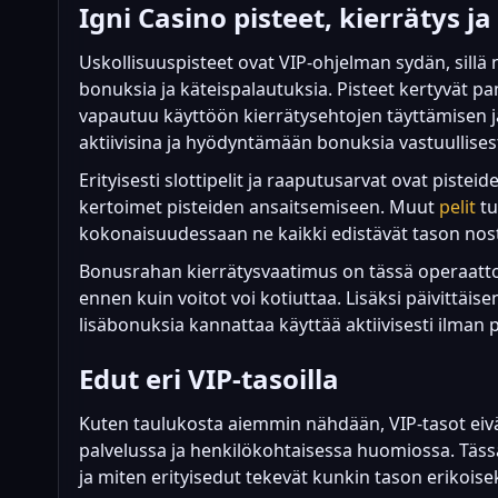
Igni Casino pisteet, kierrätys j
Uskollisuuspisteet ovat VIP-ohjelman sydän, sillä 
bonuksia ja käteispalautuksia. Pisteet kertyvät p
vapautuu käyttöön kierrätysehtojen täyttämisen 
aktiivisina ja hyödyntämään bonuksia vastuullisest
Erityisesti slottipelit ja raaputusarvat ovat piste
kertoimet pisteiden ansaitsemiseen. Muut
pelit
tu
kokonaisuudessaan ne kaikki edistävät tason nos
Bonusrahan kierrätysvaatimus on tässä operaattor
ennen kuin voitot voi kotiuttaa. Lisäksi päivittä
lisäbonuksia kannattaa käyttää aktiivisesti ilman 
Edut eri VIP-tasoilla
Kuten taulukosta aiemmin nähdään, VIP-tasot eiv
palvelussa ja henkilökohtaisessa huomiossa. Tässä o
ja miten erityisedut tekevät kunkin tason erikoisek