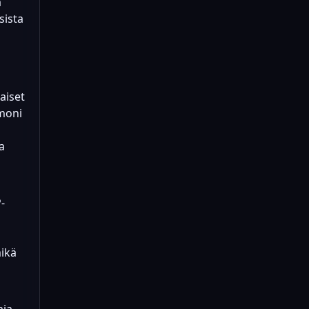
ä
sista
aiset
 moni
a
-
mikä