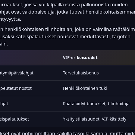
rnaukset, joissa voi kilpailla isoista palkinnoista muiden
ahjat ovat vakiopalveluja, jotka tuovat henkilökohtaisemma
htyvyyttä.
n henkilökohtaisen tilinhoitajan, joka on valmiina räätälöi
isäksi käteispalautukset nousevat merkittävästi, tarjoten
iin.
VIP-erikoisuudet
ntymäpäivälahjat
Tervetuliaisbonus
opeutetut nostot
Henkilökohtainen tuki
ahjat
Räätälöidyt bonukset, tilinhoitaja
teispalautukset
Yksityistilaisuudet, VIP-käsittely
kset ovat pohjimmiltaan kaikilla tasoilla samoja, mutta niid