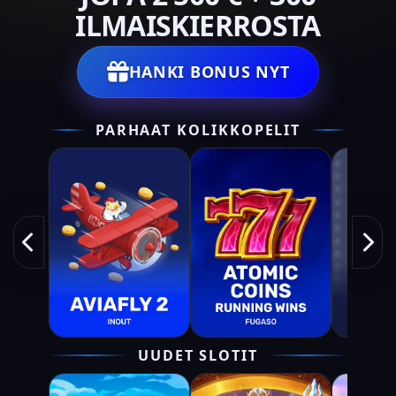
ILMAISKIERROSTA
HANKI BONUS NYT
PARHAAT KOLIKKOPELIT
UUDET SLOTIT