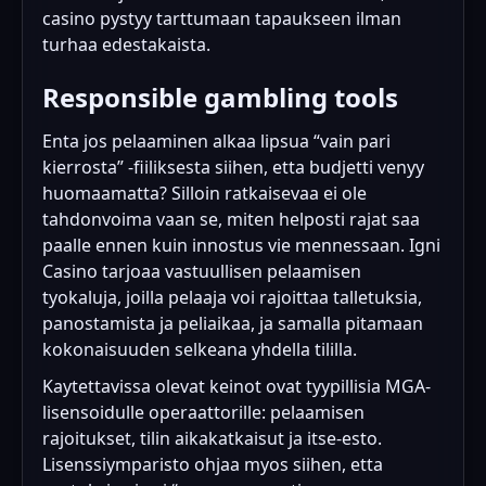
casino pystyy tarttumaan tapaukseen ilman
turhaa edestakaista.
Responsible gambling tools
Enta jos pelaaminen alkaa lipsua “vain pari
kierrosta” -fiiliksesta siihen, etta budjetti venyy
huomaamatta? Silloin ratkaisevaa ei ole
tahdonvoima vaan se, miten helposti rajat saa
paalle ennen kuin innostus vie mennessaan. Igni
Casino tarjoaa vastuullisen pelaamisen
tyokaluja, joilla pelaaja voi rajoittaa talletuksia,
panostamista ja peliaikaa, ja samalla pitamaan
kokonaisuuden selkeana yhdella tililla.
Kaytettavissa olevat keinot ovat tyypillisia MGA-
lisensoidulle operaattorille: pelaamisen
rajoitukset, tilin aikakatkaisut ja itse-esto.
Lisenssiymparisto ohjaa myos siihen, etta