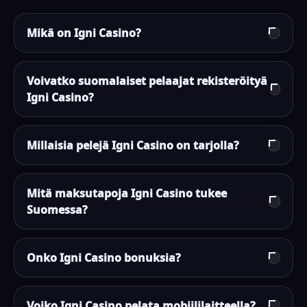
Mikä on Igni Casino?
Voivatko suomalaiset pelaajat rekisteröityä
Igni Casino?
Millaisia pelejä Igni Casino on tarjolla?
Mitä maksutapoja Igni Casino tukee
Suomessa?
Onko Igni Casino bonuksia?
Voiko Igni Casino pelata mobiililaitteella?