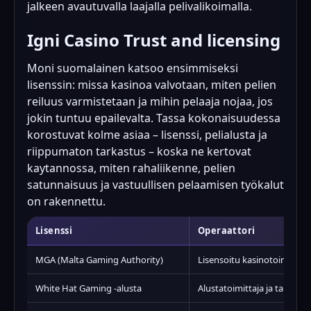
jalkeen avautuvalla laajalla pelivalikoimalla.
Igni Casino Trust and licensing
Moni suomalainen katsoo ensimmiseksi
lisenssin: missa kasinoa valvotaan, miten pelien
reiluus varmistetaan ja mihin pelaaja nojaa, jos
jokin tuntuu epailevalta. Tassa kokonaisuudessa
korostuvat kolme asiaa – lisenssi, pelialusta ja
riippumaton tarkastus – koska ne kertovat
kaytannossa, miten rahaliikenne, pelien
satunnaisuus ja vastuullisen pelaamisen työkalut
on rakennettu.
Lisenssi
Operaattori
MGA (Malta Gaming Authority)
Lisensoitu kasinotoiminta
White Hat Gaming -alusta
Alustatoimittaja ja taustaja