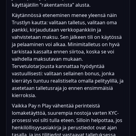
käyttäjätilin “rakentamista” alusta.
Käytännössä eteneminen menee yleensä näin
Trustlyn kautta: valitaan talletus, valitaan oma
pankki, kirjaudutaan verkkopankkiin ja
vahvistetaan maksu. Sen jälkeen tili on käytössä
ja pelaaminen voi alkaa. Minimitalletus on hyvä
tarkistaa kassalta ennen siirtoa, koska se voi
vaihdella maksutavan mukaan.
Tervetulotarjousta kannattaa hyödyntää
vastuullisesti: valitaan sellainen bonus, jonka
kierrätys tuntuu realistiselta omalla pelityylillä, ja
asetetaan talletusraja jo ennen ensimmäisiä
kierroksia.
Vaikka Pay n Play vähentää perinteistä
lomaketäyttöä, suurempia nostoja varten KYC-
prosessi voi silti tulla eteen. Silloin helpottaa, jos
henkilöllisyysasiakirja ja perustiedot ovat ajan
tasalla, ja jos tilitiedot vastaavat talletuksessa