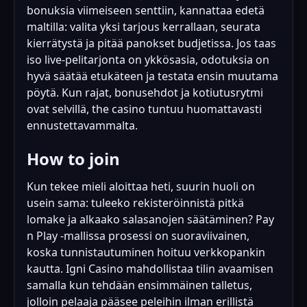
bonuksia viimeiseen senttiin, kannattaa edetä
maltilla: valita yksi tarjous kerrallaan, seurata
kierrätystä ja pitää panokset budjetissa. Jos taas
iso live-pelitarjonta on ykkösasia, odotuksia on
hyvä säätää etukäteen ja testata ensin muutama
pöytä. Kun rajat, bonusehdot ja kotiutusrytmi
ovat selvillä, the casino tuntuu huomattavasti
ennustettavammalta.
How to join
Kun tekee mieli aloittaa heti, suurin huoli on
usein sama: tuleeko rekisteröinnistä pitkä
lomake ja alkaako salasanojen säätäminen? Pay
n Play -mallissa prosessi on suoraviivainen,
koska tunnistautuminen hoituu verkkopankin
kautta. Igni Casino mahdollistaa tilin avaamisen
samalla kun tehdään ensimmäinen talletus,
jolloin pelaaja pääsee peleihin ilman erillistä