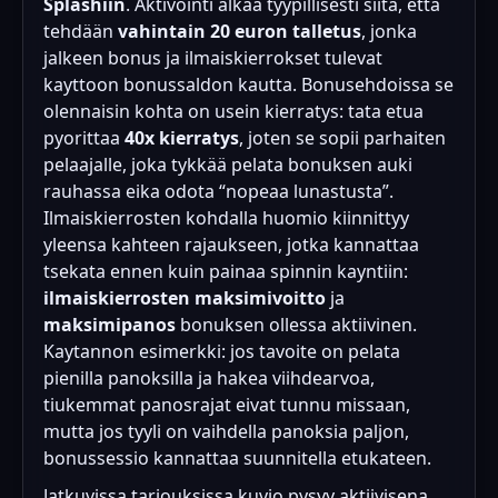
Splashiin
. Aktivointi alkaa tyypillisesti siita, etta
tehdään
vahintain 20 euron talletus
, jonka
jalkeen bonus ja ilmaiskierrokset tulevat
kayttoon bonussaldon kautta. Bonusehdoissa se
olennaisin kohta on usein kierratys: tata etua
pyorittaa
40x kierratys
, joten se sopii parhaiten
pelaajalle, joka tykkää pelata bonuksen auki
rauhassa eika odota “nopeaa lunastusta”.
Ilmaiskierrosten kohdalla huomio kiinnittyy
yleensa kahteen rajaukseen, jotka kannattaa
tsekata ennen kuin painaa spinnin kayntiin:
ilmaiskierrosten maksimivoitto
ja
maksimipanos
bonuksen ollessa aktiivinen.
Kaytannon esimerkki: jos tavoite on pelata
pienilla panoksilla ja hakea viihdearvoa,
tiukemmat panosrajat eivat tunnu missaan,
mutta jos tyyli on vaihdella panoksia paljon,
bonussessio kannattaa suunnitella etukateen.
Jatkuvissa tarjouksissa kuvio pysyy aktiivisena