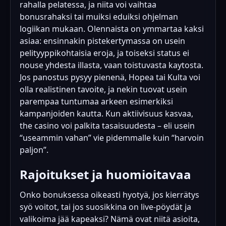
rahalla pelatessa, ja niita voi vaihtaa
bonusrahaksi tai muiksi eduiksi ohjelman
logiikan mukaan. Olennaista on ymmartaa kaksi
asiaa: ensinnakin pistekertymassa on usein
pelityyppikohtaisia eroja, ja toiseksi status ei
nouse yhdesta illasta, vaan toistuvasta kaytosta.
Jos panostus pysyy pienenä, Hopea tai Kulta voi
olla realistinen tavoite, ja nekin tuovat usein
parempaa tuntumaa arkeen esimerkiksi
kampanjoiden kautta. Kun aktiivisuus kasvaa,
the casino voi palkita tasaisuudesta – eli usein
“useammin vahan” vie pidemmalle kuin “harvoin
paljon”.
Rajoitukset ja huomioitavaa
Onko bonuksessa oikeasti hyotyä, jos kierrätys
syö voitot, tai jos suosikkina on live-pöydät ja
valikoima jää kapeaksi? Nämä ovat niitä asioita,