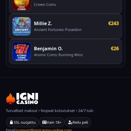
Crown Coins
Millie Z.
€243
Ancient Fortunes: Poseidon
Benjamin O.
€26
Atomic Coins: Running Wins
Turvalliset maksut • Nopeat kotiutukset • 24/7 tuki
Suomi
SSL-suojattu
Vain 18+
Reilu peli
Svenska
Email:
support@ignicasino-online.com