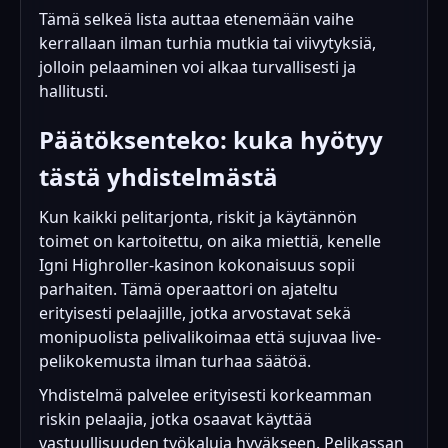
Tämä selkeä lista auttaa etenemään vaihe
kerrallaan ilman turhia mutkia tai viivytyksiä,
jolloin pelaaminen voi alkaa turvallisesti ja
hallitusti.
Päätöksenteko: kuka hyötyy
tästä yhdistelmästä
Kun kaikki pelitarjonta, riskit ja käytännön
toimet on kartoitettu, on aika miettiä, kenelle
Igni Highroller-kasinon kokonaisuus sopii
parhaiten. Tämä operaattori on ajateltu
erityisesti pelaajille, jotka arvostavat sekä
monipuolista pelivalikoimaa että sujuvaa live-
pelikokemusta ilman turhaa säätöä.
Yhdistelmä palvelee erityisesti korkeamman
riskin pelaajia, jotka osaavat käyttää
vastuullisuuden työkaluja hyväkseen. Pelikassan