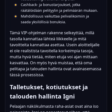
Cashback- ja bonustarjoukset, jotka
räätälöidään pelityylin ja pelimäärän mukaan.
Mahdollisuus vaikuttaa pelivalikoimiin ja
saada yksilöllisiä bonuksia.
Tämä VIP-ohjelman rakenne selkeyttää, millä
tasolla kannattaa lähteä liikkeelle ja mitä
tavoitteita kannattaa asettaa. Usein aloittelijalle
ei ole realistista tavoitella korkeimpia tasoja,
mutta hyvä tietää, miten etuja voi ajan mittaan
kasvattaa. On myös hyvä muistaa, että oma
pelitapa ja talouden hallinta ovat avainasemassa
tässä prosessissa.
Talletukset, kotiutukset ja
talouden hallinta Igni
Pelaajan näkökulmasta raha-asiat ovat aina iso