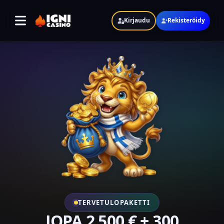
Kirjaudu
Rekisteröidy
Valikko
Pelit
Kirjaudu
Rekisteröinti
Sovellus
Kotiutus
Bonukset
TERVETULOPAKETTI
JOPA 2 500 € + 300