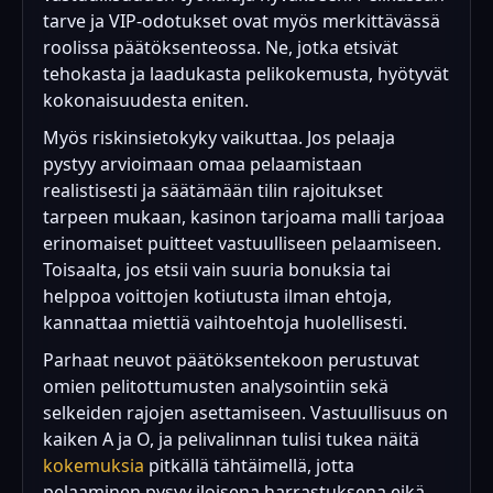
tarve ja VIP-odotukset ovat myös merkittävässä
roolissa päätöksenteossa. Ne, jotka etsivät
tehokasta ja laadukasta pelikokemusta, hyötyvät
kokonaisuudesta eniten.
Myös riskinsietokyky vaikuttaa. Jos pelaaja
pystyy arvioimaan omaa pelaamistaan
realistisesti ja säätämään tilin rajoitukset
tarpeen mukaan, kasinon tarjoama malli tarjoaa
erinomaiset puitteet vastuulliseen pelaamiseen.
Toisaalta, jos etsii vain suuria bonuksia tai
helppoa voittojen kotiutusta ilman ehtoja,
kannattaa miettiä vaihtoehtoja huolellisesti.
Parhaat neuvot päätöksentekoon perustuvat
omien pelitottumusten analysointiin sekä
selkeiden rajojen asettamiseen. Vastuullisuus on
kaiken A ja O, ja pelivalinnan tulisi tukea näitä
kokemuksia
pitkällä tähtäimellä, jotta
pelaaminen pysyy iloisena harrastuksena eikä