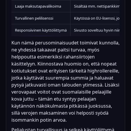
Laaja maksutapavalikoima
Sisältää mm. nettipankkimaksut,
Turvallinen pelilisenssi
Käytössä on EU-lisenssi, joka taka
Responsiivinen käyttöliittymä
Sivusto soveltuu hyvin niin mobi
Kun nämä perusominaisuudet toimivat kunnolla,
ne yhdessä takaavat paitsi turvaa, myös
helppoutta esimerkiksi rahansiirtojen
käsittelyyn. Kiinnostava huomio on, että nopeat
kotiutukset ovat erityisen tärkeitä highrollereille,
jotka käyttävät suurempia summia ja haluavat
pysyä jatkuvasti oman talouden ytimessä. Lisäksi
verovapaat voitot ovat suomalaisille pelaajille
kova juttu – tämän etu syntyy pelaajan
käytännön näkökulmasta pitkässä juoksussa,
sillä verojen maksaminen voi helposti syödä
isommankin potin arvoa.
Pelialustan turvallisuus ja selkeä käyttöliittymä