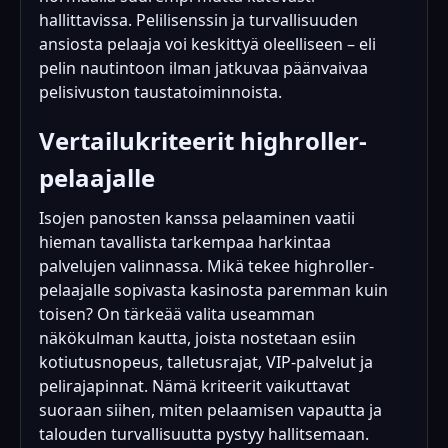
hallittavissa. Pelilisenssin ja turvallisuuden
ansiosta pelaaja voi keskittyä oleelliseen – eli
pelin nautintoon ilman jatkuvaa päänvaivaa
pelisivuston taustatoiminnoista.
Vertailukriteerit highroller-
pelaajalle
Isojen panosten kanssa pelaaminen vaatii
hieman tavallista tarkempaa harkintaa
palvelujen valinnassa. Mikä tekee highroller-
pelaajalle sopivasta kasinosta paremman kuin
toisen? On tärkeää valita useamman
näkökulman kautta, joista nostetaan esiin
kotiutusnopeus, talletusrajat, VIP-palvelut ja
pelirajapinnat. Nämä kriteerit vaikuttavat
suoraan siihen, miten pelaamisen vapautta ja
talouden turvallisuutta pystyy hallitsemaan.