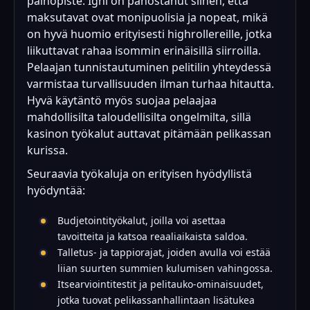
painopiste. Igni on panostanut siihen, että
maksutavat ovat monipuolisia ja nopeat, mikä
on hyvä huomio erityisesti highrollereille, jotka
liikuttavat rahaa isommin erinäisillä siirroilla.
Pelaajan tunnistautuminen pelitilin yhteydessä
varmistaa turvallisuuden ilman turhaa hitautta.
Hyvä käytäntö myös suojaa pelaajaa
mahdollisilta taloudellisilta ongelmilta, sillä
kasinon työkalut auttavat pitämään pelikassan
kurissa.
Seuraavia työkaluja on erityisen hyödyllistä
hyödyntää:
Budjetointityökalut, joilla voi asettaa
tavoitteita ja katsoa reaaliaikaista saldoa.
Talletus- ja tappiorajat, joiden avulla voi estää
liian suurten summien kulumisen vahingossa.
Itsearviointitestit ja pelitauko-ominaisuudet,
jotka tuovat pelikassanhallintaan lisätukea