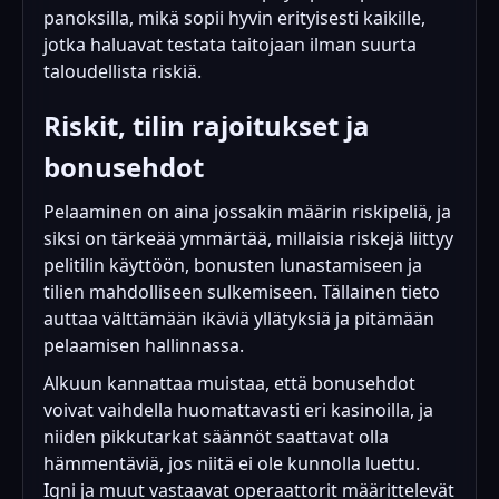
panoksilla, mikä sopii hyvin erityisesti kaikille,
jotka haluavat testata taitojaan ilman suurta
taloudellista riskiä.
Riskit, tilin rajoitukset ja
bonusehdot
Pelaaminen on aina jossakin määrin riskipeliä, ja
siksi on tärkeää ymmärtää, millaisia riskejä liittyy
pelitilin käyttöön, bonusten lunastamiseen ja
tilien mahdolliseen sulkemiseen. Tällainen tieto
auttaa välttämään ikäviä yllätyksiä ja pitämään
pelaamisen hallinnassa.
Alkuun kannattaa muistaa, että bonusehdot
voivat vaihdella huomattavasti eri kasinoilla, ja
niiden pikkutarkat säännöt saattavat olla
hämmentäviä, jos niitä ei ole kunnolla luettu.
Igni ja muut vastaavat operaattorit määrittelevät