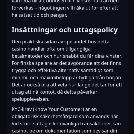
kan leda till att bonusen och vinsterna från den
förverkas – något ingen vill råka ut för efter att
ha satsat tid och pengar.
Insättningar och uttagspolicy
Den praktiska sidan av spelandet hos detta
casino handlar ofta om tillgängliga
betalmetoder och hur snabbt du får dina vinster.
För finska spelare är det avgörande att det finns
trygga och effektiva alternativ samtidigt som
minimi- och maximibelopp är tydliga från början.
Det är också bra att veta hur länge det tar för ett
uttag att nå kontot, då detta påverkar
spelupplevelsen.
KYC-krav (Know Your Customer) är en
obligatorisk säkerhetsåtgärd som används här.
Vid större uttag eller ovanliga transaktioner kan
casinot be om dokumentation som bevisar din