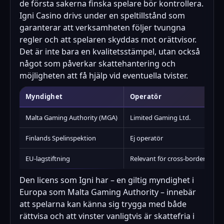
de första sakerna finska spelare bör kontrollera.
Igni Casino drivs under en speltillstånd som
garanterar att verksamheten följer tvungna
regler och att spelaren skyddas mot orättvisor.
Det är inte bara en kvalitetsstämpel, utan också
något som påverkar skattehantering och
möjligheten att få hjälp vid eventuella tvister.
Myndighet
Operatör
Malta Gaming Authority (MGA)
Limited Gaming Ltd.
Finlands Spelinspektion
Ej operatör
EU-lagstiftning
Relevant för cross-border gami
Den licens som Igni har – en giltig myndighet i
Europa som Malta Gaming Authority – innebär
att spelarna kan känna sig trygga med både
rättvisa och att vinster vanligtvis är skattefria i