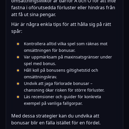
omsättningsvillkor är därför A och O för att inte
fastna i oförutsedda förluster eller hindras från
att få ut sina pengar.
Här är några enkla tips för att hålla sig på rätt
spår:
Kontrollera alltid vilka spel som räknas mot
omsättningen för bonusar.
Var uppmärksam på maxinsatsgränser under
spel med bonus.
Håll koll på bonusens giltighetstid och
omsättningskrav.
Undvik att jaga förlorade bonusar –
chansning ökar risken för större förluster.
Läs recensioner och guider för konkreta
exempel på vanliga fallgorpar.
Med dessa strategier kan du undvika att
bonusar blir en fälla istället för en fördel.