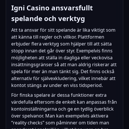
Igni Casino ansvarsfullt
spelande och verktyg
Att ta ansvar för sitt spelande är lika viktigt som
att känna till regler och villkor. Plattformen
erbjuder flera verktyg som hjälper till att sätta
stopp innan det går över styr. Exempelvis finns
möjligheten att ställa in dagliga eller veckovisa
insättningsgränser så att man aldrig riskerar att
spela för mer än man tänkt sig. Det finns också
alternativ för självexkludering, vilket innebär att
kontot stängs av under en viss tidsperiod.
För finska spelare är dessa funktioner extra
värdefulla eftersom de enkelt kan anpassas från
kontoinställningarna och ge en tydlig överblick
över spelvanor. Man kan exempelvis aktivera
“reality checks” som påminner om tiden man