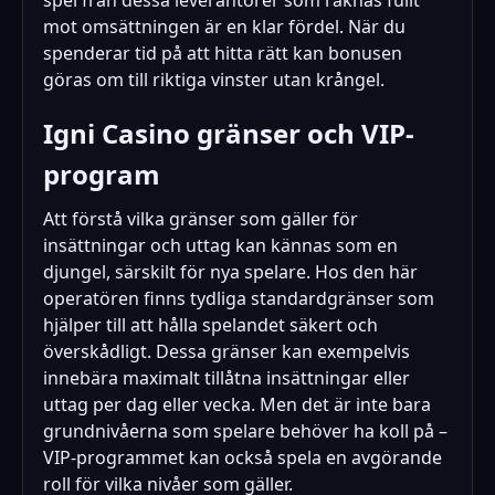
mot omsättningen är en klar fördel. När du
spenderar tid på att hitta rätt kan bonusen
göras om till riktiga vinster utan krångel.
Igni Casino gränser och VIP-
program
Att förstå vilka gränser som gäller för
insättningar och uttag kan kännas som en
djungel, särskilt för nya spelare. Hos den här
operatören finns tydliga standardgränser som
hjälper till att hålla spelandet säkert och
överskådligt. Dessa gränser kan exempelvis
innebära maximalt tillåtna insättningar eller
uttag per dag eller vecka. Men det är inte bara
grundnivåerna som spelare behöver ha koll på –
VIP-programmet kan också spela en avgörande
roll för vilka nivåer som gäller.