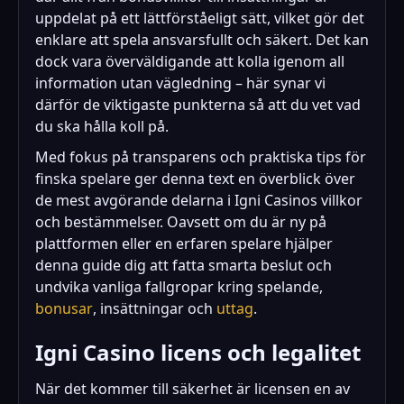
uppdelat på ett lättförståeligt sätt, vilket gör det
enklare att spela ansvarsfullt och säkert. Det kan
dock vara överväldigande att kolla igenom all
information utan vägledning – här synar vi
därför de viktigaste punkterna så att du vet vad
du ska hålla koll på.
Med fokus på transparens och praktiska tips för
finska spelare ger denna text en överblick över
de mest avgörande delarna i Igni Casinos villkor
och bestämmelser. Oavsett om du är ny på
plattformen eller en erfaren spelare hjälper
denna guide dig att fatta smarta beslut och
undvika vanliga fallgropar kring spelande,
bonusar
, insättningar och
uttag
.
Igni Casino licens och legalitet
När det kommer till säkerhet är licensen en av