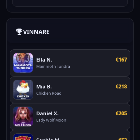
VINNARE
Ella N.
€167
Mammoth Tundra
Mia B.
€218
Chicken Road
Daniel X.
€205
Lady Wolf Moon