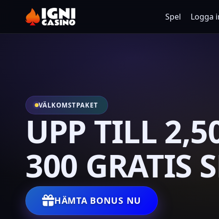
Spel
Logga i
VÄLKOMSTPAKET
UPP TILL 2,5
300 GRATIS 
HÄMTA BONUS NU