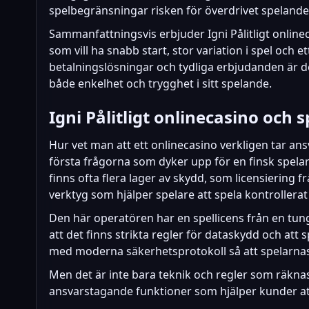
spelbegränsningar risken för överdrivet spelande, v
Sammanfattningsvis erbjuder Igni Pålitligt online
som vill ha snabb start, stor variation i spel och
betalningslösningar och tydliga erbjudanden är d
både enkelhet och trygghet i sitt spelande.
Igni Pålitligt onlinecasino och 
Hur vet man att ett onlinecasino verkligen tar an
första frågorna som dyker upp för en finsk spelar
finns ofta flera lager av skydd, som licensiering 
verktyg som hjälper spelare att spela kontrollerat
Den här operatören har en spellicens från en tung 
att det finns strikta regler för dataskydd och att
med moderna säkerhetsprotokoll så att spelarnas 
Men det är inte bara teknik och regler som räknas
ansvarstagande funktioner som hjälper kunder att 