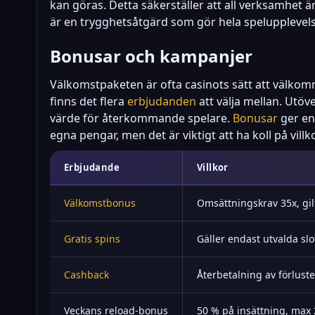
kan göras. Detta säkerställer att all verksamhet ä
är en trygghetsåtgärd som gör hela spelupplevels
Bonusar och kampanjer
Välkomstpaketen är ofta casinots sätt att välkom
finns det flera
erbjudanden
att välja mellan. Utö
värde för återkommande spelare.
Bonusar
ger en
egna pengar, men det är viktigt att ha koll på villk
Erbjudande
Villkor
Välkomstbonus
Omsättningskrav 35x, gil
Gratis spins
Gäller endast utvalda sl
Cashback
Återbetalning av förluste
Veckans reload-bonus
50 % på insättning, max