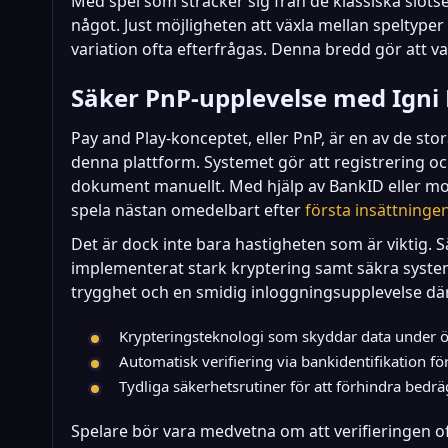
Med spel som sträcker sig från de klassiska slotsen
något. Just möjligheten att växla mellan speltyper
variation ofta efterfrågas. Denna bredd gör att va
Säker PnP-upplevelse med Igni P
Pay and Play-konceptet, eller PnP, är en av de st
denna plattform. Systemet gör att registrering och
dokument manuellt. Med hjälp av BankID eller mo
spela nästan omedelbart efter
första insättninge
Det är dock inte bara hastigheten som är viktig.
implementerat stark kryptering samt säkra system
trygghet och en smidig inloggningsupplevelse dä
Krypteringsteknologi som skyddar data under ö
Automatisk verifiering via bankidentifikation fö
Tydliga säkerhetsrutiner för att förhindra bedr
Spelare bör vara medvetna om att verifieringen of