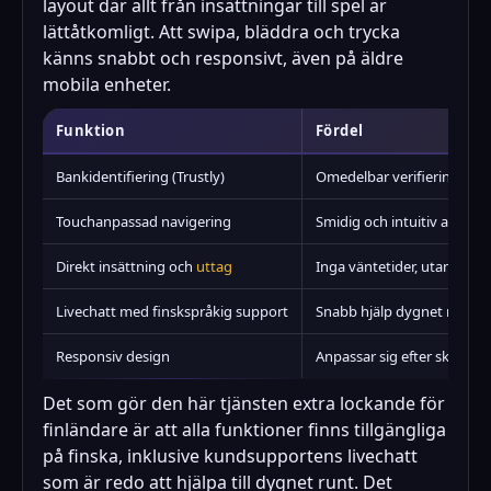
layout där allt från insättningar till spel är
lättåtkomligt. Att swipa, bläddra och trycka
känns snabbt och responsivt, även på äldre
mobila enheter.
Funktion
Fördel
Bankidentifiering (Trustly)
Omedelbar verifiering och
Touchanpassad navigering
Smidig och intuitiv använ
Direkt insättning och
uttag
Inga väntetider, utan krån
Livechatt med finskspråkig support
Snabb hjälp dygnet runt 
Responsiv design
Anpassar sig efter skärmst
Det som gör den här tjänsten extra lockande för
finländare är att alla funktioner finns tillgängliga
på finska, inklusive kundsupportens livechatt
som är redo att hjälpa till dygnet runt. Det