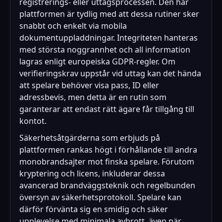
registrerings- eller uttagsprocessen. Den här
plattformen är tydlig med att dessa rutiner sker
snabbt och enkelt via mobila
dokumentuppladdningar. Integriteten hanteras
med största noggrannhet och all information
lagras enligt europeiska GDPR-regler. Om
verifieringskrav uppstår vid uttag kan det hända
att spelare behöver visa pass, ID eller
adressbevis, men detta är en rutin som
garanterar att endast rätt ägare får tillgång till
kontot.
Säkerhetsåtgärderna som erbjuds på
plattformen rankas högt i förhållande till andra
monobrandsajter mot finska spelare. Förutom
kryptering och licens, inkluderar dessa
avancerad brandväggsteknik och regelbunden
översyn av säkerhetsprotokoll. Spelare kan
därför förvänta sig en smidig och säker
upplevelse med minimala avbrott, även när