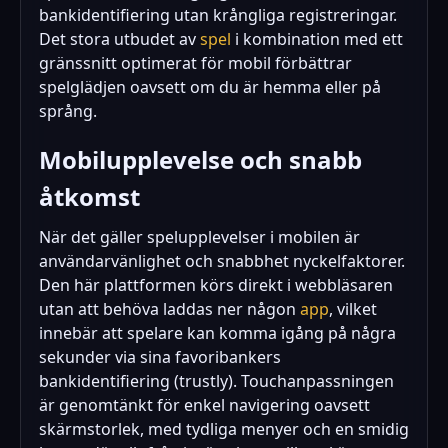
bankidentifiering utan krångliga registreringar.
Det stora utbudet av
spel
i kombination med ett
gränssnitt optimerat för mobil förbättrar
spelglädjen oavsett om du är hemma eller på
språng.
Mobilupplevelse och snabb
åtkomst
När det gäller spelupplevelser i mobilen är
användarvänlighet och snabbhet nyckelfaktorer.
Den här plattformen körs direkt i webbläsaren
utan att behöva laddas ner någon
app
, vilket
innebär att spelare kan komma igång på några
sekunder via sina favoribankers
bankidentifiering (trustly). Touchanpassningen
är genomtänkt för enkel navigering oavsett
skärmstorlek, med tydliga menyer och en smidig