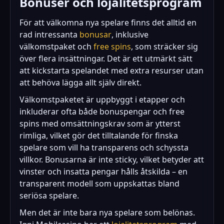
Bonuser och lojalitetsprogram
För att välkomna nya spelare finns det alltid en
rad intressanta
bonusar
, inklusive
välkomstpaket och
free spins
, som sträcker sig
över flera insättningar. Det är ett utmärkt sätt
att kickstarta spelandet med extra resurser utan
att behöva lägga allt själv direkt.
Välkomstpaketet är uppbyggt i etapper och
inkluderar ofta både bonuspengar och free
spins med omsättningskrav som är ytterst
rimliga, vilket gör det tilltalande för finska
spelare som vill ha transparens och schyssta
villkor. Bonusarna är inte sticky, vilket betyder att
vinster och insatta pengar hålls åtskilda – en
transparent modell som uppskattas bland
seriösa spelare.
Men det är inte bara nya spelare som belönas.