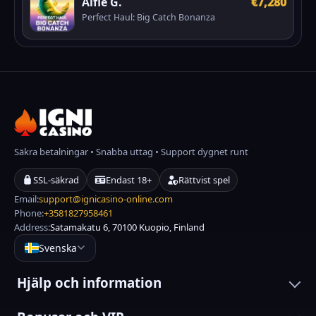
Alfie G.
€7,280
Perfect Haul: Big Catch Bonanza
Säkra betalningar • Snabba uttag • Support dygnet runt
Suomi
SSL-säkrad
Endast 18+
Rättvist spel
Svenska
Email:
support@ignicasino-online.com
Phone:
+3581827958461
English
Address:
Satamakatu 6, 70100 Kuopio, Finland
Svenska
Hjälp och information
Om oss