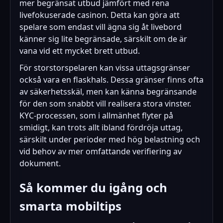
mer begränsat utbud jämfört med rena
livefokuserade casinon. Detta kan göra att
spelare som endast vill ägna sig åt livebord
känner sig lite begränsade, särskilt om de är
vana vid ett mycket brett utbud.
För storstorspelaren kan vissa uttagsgränser
också vara en flaskhals. Dessa gränser finns ofta
av säkerhetsskäl, men kan känna begränsande
för den som snabbt vill realisera stora vinster.
KYC-processen, som i allmänhet flyter på
smidigt, kan trots allt ibland fördröja uttag,
särskilt under perioder med hög belastning och
vid behov av mer omfattande verifiering av
dokument.
Så kommer du igång och
smarta mobiltips