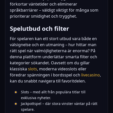
förkortar väntetider och eliminerar
språkbarriärer – väldigt viktigt för många som
prioriterar smidighet och trygghet.
Spelutbud och filter
För spelaren kan ett stort utbud vara både en
välsignelse och en utmaning – hur hittar man
rätt spel när valmöjligheterna är enorma? På
denna plattform underlättar smarta filter och
kategorier sökandet. Oavsett om du gillar
klassiska
slots
, moderna videoslots eller
föredrar spänningen i bordsspel och
livecasino
,
kan du snabbt navigera till favoritdelen.
Slots – med allt från populära titlar till
exklusiva nyheter.
Jackpottspel – där stora vinster väntar på rätt
spelare.